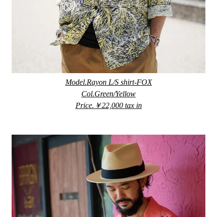
Model.Rayon L/S shirt-FOX
Col.Green/Yellow
Price.￥22,000 tax in