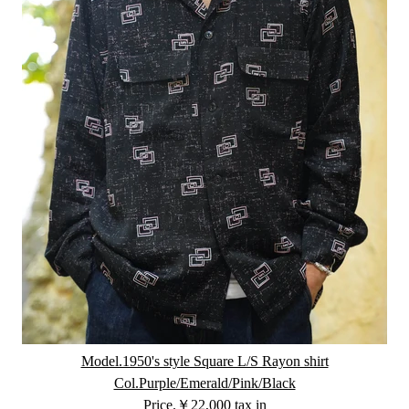
Model.1950's style Square L/S Rayon shirt
Col.Purple/Emerald/Pink/Black
Price.￥22,000 tax in