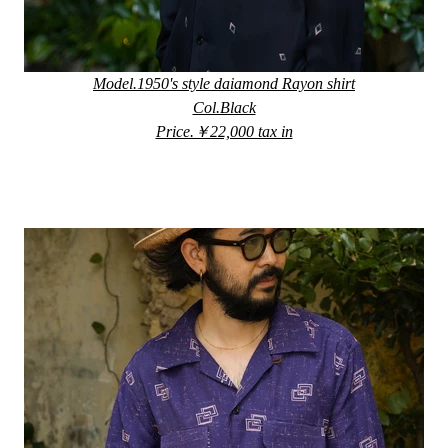
Model.1950's style daiamond Rayon shirt
Col.Black
Price.￥22,000 tax in