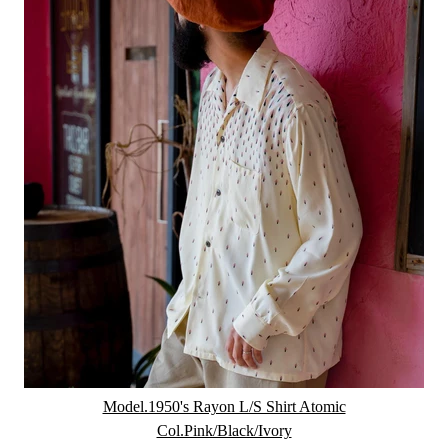
Model.1950's Rayon L/S Shirt Atomic
Col.Pink/Black/Ivory