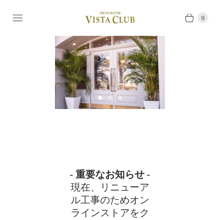
0
S
S
S
l
l
l
S
i
i
i
l
d
d
d
e
e
e
i
1
2
3
d
e
1
- 重要なお知らせ -
o
現在、リニューア
f
ル工事のためオン
3
ラインストアをク